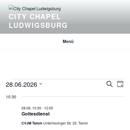
Zum
Inhalt
CITY CHAPEL
springen
LUDWIGSBURG
Menü
Veranstaltungen
V
V
28.06.2026
S
T
e
e
u
für
D
a
10:30
r
c
r
a
g
28.06.2026
h
a
t
a
28.06, 10:30
-
12:00
e
n
u
Gottesdienst
n
s
m
s
CVJM Tamm
Unterriexinger Str. 20, Tamm
t
w