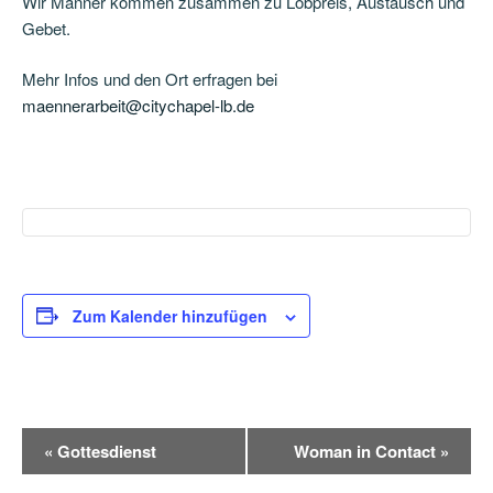
Wir Männer kommen zusammen zu Lobpreis, Austausch und
Gebet.
Mehr Infos und den Ort erfragen bei
maennerarbeit@citychapel-lb.de
Zum Kalender hinzufügen
V
«
Gottesdienst
Woman in Contact
»
e